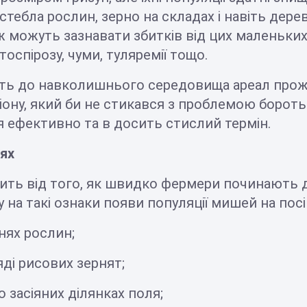
 стебла рослин, зерно на складах і навіть дере
 можуть зазнавати збитків від цих маленьких
оспірозу, чуми, туляремії тощо.
ість до навколишнього середовища ареал пр
іону, який би не стикався з проблемою бороть
я ефективно та в досить стислий термін.
лях
ить від того, як швидко фермери починають ді
у на такі ознаки появи популяції мишей на пос
енях рослин;
ді рисових зернят;
 засіяних ділянках поля;