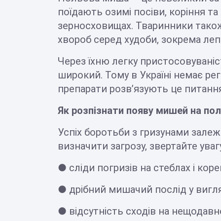
поїдають озимі посіви, коріння та
зерносховищах. Тваринники також
хвороб серед худоби, зокрема лепт
Через їхню легку пристосовуван
широкий. Тому в Україні немає рег
препарати розв’язують це питанн
Як розпізнати появу мишей на по
Успіх боротьби з гризунами залеж
визначити загрозу, звертайте уваг
● сліди погризів на стеблах і кор
● дрібний мишачий послід у вигля
● відсутність сходів на нещодавно