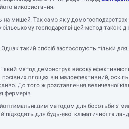
 його використання.
 на мишей. Так само як у домогосподарствах
у сільському господарстві цей метод також д
Однак такий спосіб застосовують тільки для гі
 Такий метод демонструє високу ефективніст
х посівних площах він малоефективний, оскіль
иво. До того ж розставлення величезної кільк
я фермерів.
найоптимальнішим методом для боротьби з миш
і й підходять для будь-якої кліматичної та лан