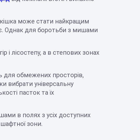
 кішка може стати найкращим
іє. Однак для боротьби з мишами
р і лісостепу, а в степових зонах
ь для обмежених просторів,
ки вибрати універсальну
ості пасток та їх
ами в полях з усіх доступних
дшафтної зони.