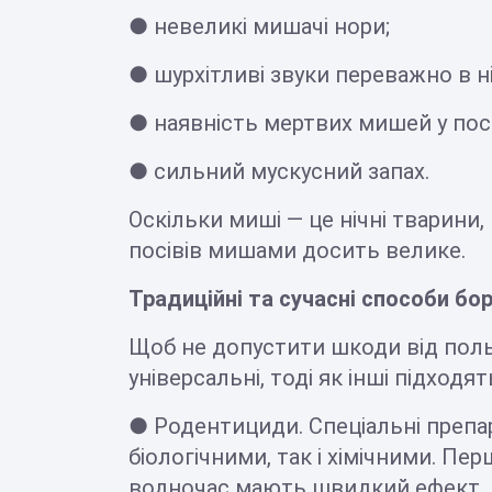
● невеликі мишачі нори;
● шурхітливі звуки переважно в ні
● наявність мертвих мишей у посі
● сильний мускусний запах.
Оскільки миші — це нічні тварини,
посівів мишами досить велике.
Традиційні та сучасні способи б
Щоб не допустити шкоди від поль
універсальні, тоді як інші підход
● Родентициди. Спеціальні препа
біологічними, так і хімічними. 
водночас мають швидкий ефект. 