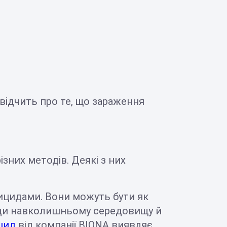
свідчить про те, що зараження
них методів. Деякі з них
ицидами. Вони можуть бути як
коди навколишньому середовищу й
цид
від компанії BIONA виявляє