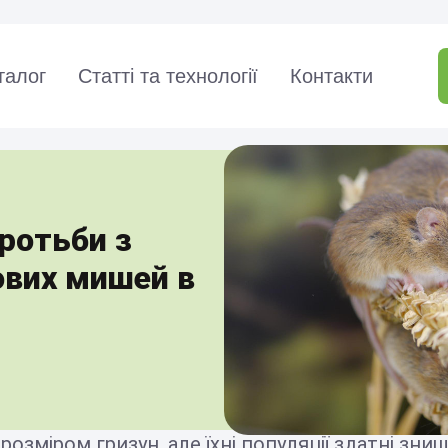
талог
Статті та технології
Контакти
ротьби з
ових мишей в
озміром гризун, але їхні популяції здатні зн