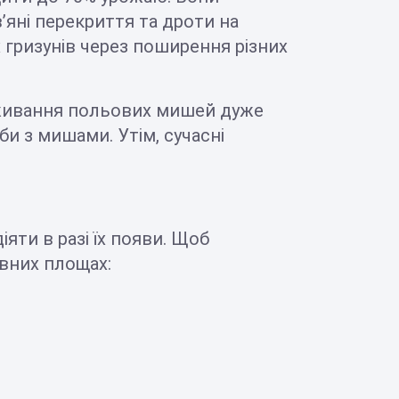
в’яні перекриття та дроти на
 гризунів через поширення різних
оживання польових мишей дуже
би з мишами. Утім, сучасні
яти в разі їх появи. Щоб
івних площах: