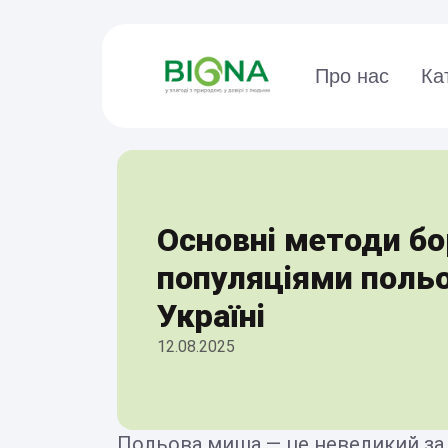
Про нас
Ка
Основні методи бо
популяціями поль
Україні
12.08.2025
Польова миша — це невеликий за р