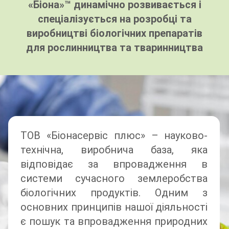
«Бiона»™ динамiчно розвивається і
спеціалізується на розробці та
виробництві біологічних препаратів
для рослинництва та тваринництва
ТОВ «Бiонасервiс плюс» – науково-
технiчна, виробнича база, яка
вiдповiдає за впровадження в
системи сучасного землеробства
бiологiчних продуктiв. Одним з
основних принципів нашої діяльності
є пошук та впровадження природних