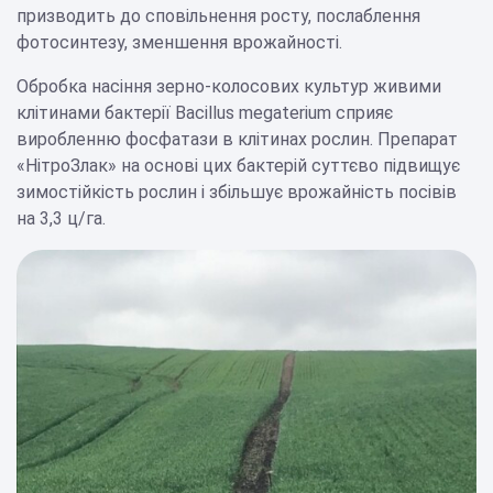
призводить до сповільнення росту, послаблення
фотосинтезу, зменшення врожайності.
Обробка насіння зерно-колосових культур живими
клітинами бактерії Bacillus megaterium сприяє
виробленню фосфатази в клітинах рослин. Препарат
«НітроЗлак» на основі цих бактерій суттєво підвищує
зимостійкість рослин і збільшує врожайність посівів
на 3,3 ц/га.