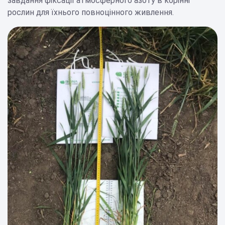
завдання фіксації атмосферного азоту в корінні
рослин для їхнього повноцінного живлення.