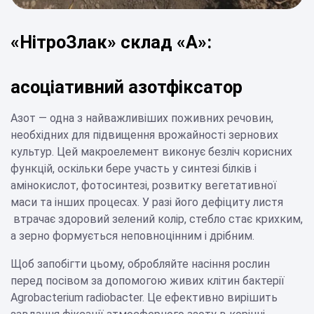
«НітроЗлак» склад «А»:
асоціативний азотфіксатор
Азот — одна з найважливіших поживних речовин,
необхідних для підвищення врожайності зернових
культур. Цей макроелемент виконує безліч корисних
функцій, оскільки бере участь у синтезі білків і
амінокислот, фотосинтезі, розвитку вегетативної
маси та інших процесах. У разі його дефіциту листя
втрачає здоровий зелений колір, стебло стає крихким,
а зерно формується неповноцінним і дрібним.
Щоб запобігти цьому, обробляйте насіння рослин
перед посівом за допомогою живих клітин бактерії
Agrobacterium radiobacter. Це ефективно вирішить