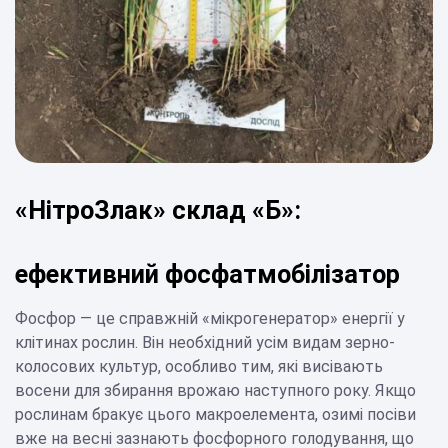
«НітроЗлак» склад «Б»:
ефективний фосфатмобілізатор
Фосфор — це справжній «мікрогенератор» енергії у
клітинах рослин. Він необхідний усім видам зерно-
колосових культур, особливо тим, які висівають
восени для збирання врожаю наступного року. Якщо
рослинам бракує цього макроелемента, озимі посіви
вже на весні зазнають фосфорного голодування, що