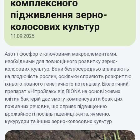
комплексного
підживлення зерно-
колосових культур
11.09.2025
Азот і фосфор є ключовими макроелементами,
необхідними для повноцінного розвитку зерно-
колосових культур. Вони безпосередньо впливають
на плодючість рослин, оскільки сприяють розкриттю
їхнього повного генетичного потенціалу. Біологічний
препарат «НітроЗлак» від BIONA на основі живих
клітин бактерій дає змогу компенсувати брак цих
поживних речовин, що сприяє підвищенню
врожайності посівів пшениці, жита, ячменю,
кукурудзи та інших зерно-колосових культур.